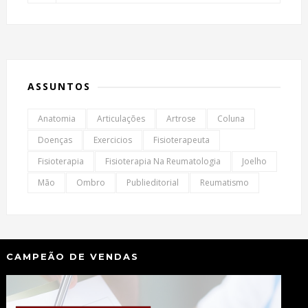
ASSUNTOS
Anatomia
Articulações
Artrose
Coluna
Doenças
Exercicios
Fisioterapeuta
Fisioterapia
Fisioterapia Na Reumatologia
Joelho
Mão
Ombro
Publieditorial
Reumatismo
CAMPEÃO DE VENDAS