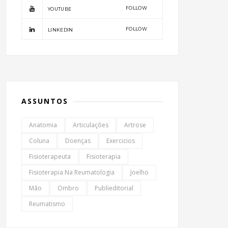
FOLLOW
YOUTUBE
FOLLOW
LINKEDIN
ASSUNTOS
Anatomia
Articulações
Artrose
Coluna
Doenças
Exercicios
Fisioterapeuta
Fisioterapia
Fisioterapia Na Reumatologia
Joelho
Mão
Ombro
Publieditorial
Reumatismo