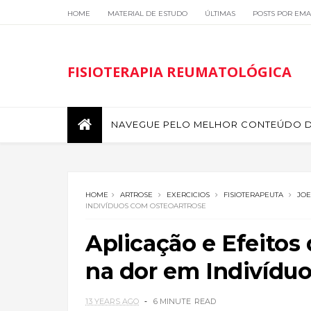
HOME
MATERIAL DE ESTUDO
ÚLTIMAS
POSTS POR EMA
FISIOTERAPIA REUMATOLÓGICA
NAVEGUE PELO MELHOR CONTEÚDO DE
HOME
ARTROSE
EXERCICIOS
FISIOTERAPEUTA
JO
INDIVÍDUOS COM OSTEOARTROSE
Aplicação e Efeitos
na dor em Indivídu
13 YEARS AGO
6 MINUTE
READ