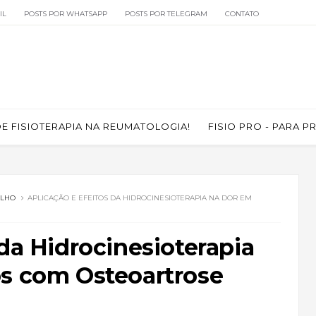
IL
POSTS POR WHATSAPP
POSTS POR TELEGRAM
CONTATO
 FISIOTERAPIA NA REUMATOLOGIA!
FISIO PRO - PARA P
ELHO
APLICAÇÃO E EFEITOS DA HIDROCINESIOTERAPIA NA DOR EM
 da Hidrocinesioterapia
os com Osteoartrose