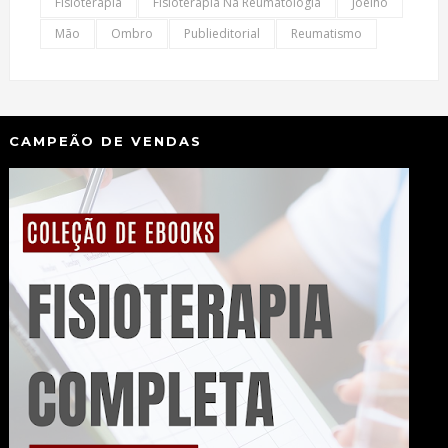
Fisioterapia
Fisioterapia Na Reumatologia
Joelho
Mão
Ombro
Publieditorial
Reumatismo
CAMPEÃO DE VENDAS