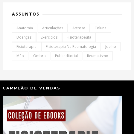
ASSUNTOS
Anatomia
Articulações
Artrose
Coluna
Doenças
Exercicios
Fisioterapeuta
Fisioterapia
Fisioterapia Na Reumatologia
Joelho
Mão
Ombro
Publieditorial
Reumatismo
CAMPEÃO DE VENDAS