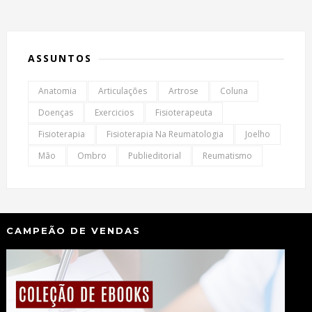
ASSUNTOS
Anatomia
Articulações
Artrose
Coluna
Doenças
Exercicios
Fisioterapeuta
Fisioterapia
Fisioterapia Na Reumatologia
Joelho
Mão
Ombro
Publieditorial
Reumatismo
CAMPEÃO DE VENDAS