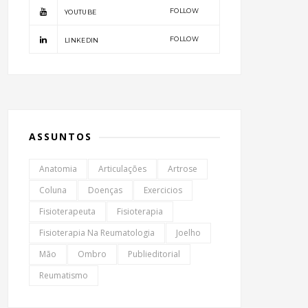
FOLLOW
YOUTUBE
FOLLOW
LINKEDIN
ASSUNTOS
Anatomia
Articulações
Artrose
Coluna
Doenças
Exercicios
Fisioterapeuta
Fisioterapia
Fisioterapia Na Reumatologia
Joelho
Mão
Ombro
Publieditorial
Reumatismo