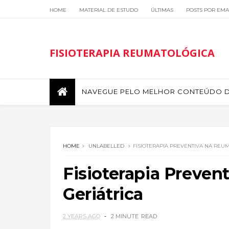
HOME
MATERIAL DE ESTUDO
ÚLTIMAS
POSTS POR EMA
FISIOTERAPIA REUMATOLÓGICA
NAVEGUE PELO MELHOR CONTEÚDO DE
HOME
UNLABELLED
FISIOTERAPIA PREVENTIVA NA REU
Fisioterapia Preven
Geriátrica
2 YEARS AGO
2 MINUTE
READ