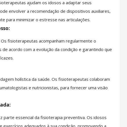
 fisioterapeutas ajudam os idosos a adaptar seus
pode envolver a recomendação de dispositivos auxiliares,
e para minimizar o estresse nas articulações.
sso:
 Os fisioterapeutas acompanham regularmente o
 de acordo com a evolução da condição e garantindo que
icazes.
rdagem holística da saúde. Os fisioterapeutas colaboram
umatologistas e nutricionistas, para fornecer uma visão
rada:
 parte essencial da fisioterapia preventiva. Os idosos
de exercícios adequados à sua condição, promovendo a