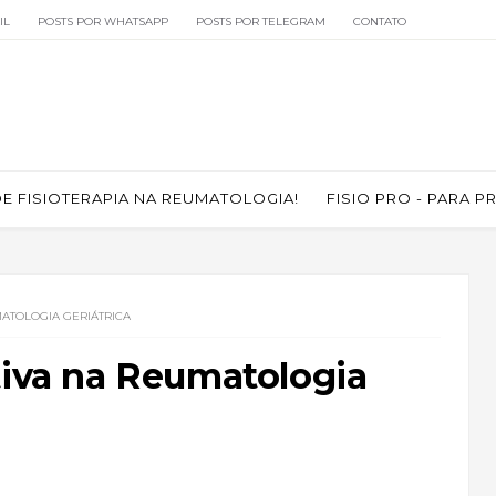
IL
POSTS POR WHATSAPP
POSTS POR TELEGRAM
CONTATO
 FISIOTERAPIA NA REUMATOLOGIA!
FISIO PRO - PARA P
MATOLOGIA GERIÁTRICA
tiva na Reumatologia