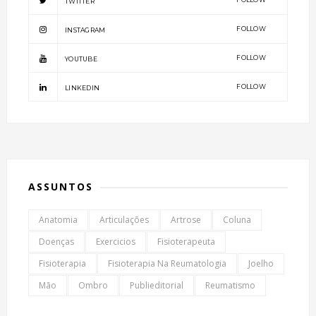
TWITTER
FOLLOW
INSTAGRAM
FOLLOW
YOUTUBE
FOLLOW
LINKEDIN
ASSUNTOS
Anatomia
Articulações
Artrose
Coluna
Doenças
Exercicios
Fisioterapeuta
Fisioterapia
Fisioterapia Na Reumatologia
Joelho
Mão
Ombro
Publieditorial
Reumatismo