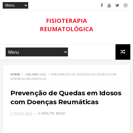
FISIOTERAPIA
REUMATOLÓGICA
HOME
UNLABELLED
PREVENÇÃO DE QUEDAS EM IDOSOS COM
DOENÇAS REUMÁTICAS
Prevenção de Quedas em Idosos
com Doenças Reumáticas
2 YEARS AGO
2 MINUTE
READ