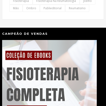
Fisioterapia
Fisioterapia Na Reumatologia
Joelho
Mão
Ombro
Publieditorial
Reumatismo
CAMPEÃO DE VENDAS