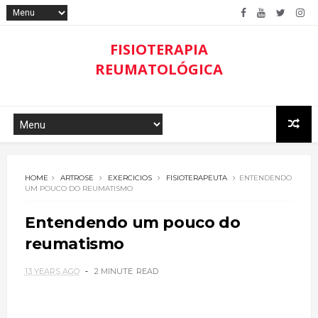
FISIOTERAPIA
REUMATOLÓGICA
HOME
ARTROSE
EXERCICIOS
FISIOTERAPEUTA
ENTENDENDO
UM POUCO DO REUMATISMO
Entendendo um pouco do
reumatismo
13 YEARS AGO
2 MINUTE
READ