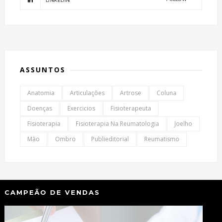
LINKEDIN
ASSUNTOS
Anatomia
Articulações
Artrose
Coluna
Doenças
Exercicios
Fisioterapeuta
Fisioterapia
Fisioterapia Na Reumatologia
Joelho
Mão
Ombro
Publieditorial
Reumatismo
CAMPEÃO DE VENDAS